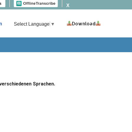
X
n
Download
Select Language
▼
t
n verschiedenen Sprachen.