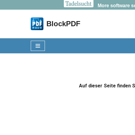
More software s
BlockPDF
Zum
Inhalt
springen
Auf dieser Seite finden 