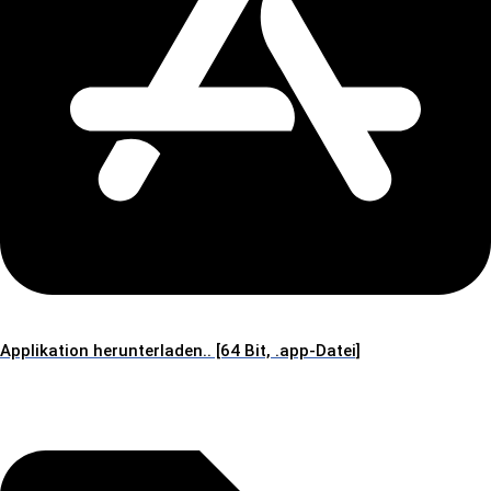
Applikation herunterladen.. [64 Bit, .app-Datei]